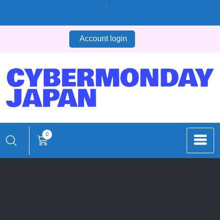
コ
ン
テ
Account login
ン
ツ
へ
ス
キ
ッ
プ
0