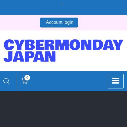
コ
ン
テ
Account login
ン
ツ
へ
ス
キ
ッ
プ
0