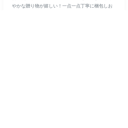
やかな贈り物が嬉しい！一点一点丁寧に梱包しお
届けする有料ギフトサービスにも対応中！彼女へ
のプレゼントや母の日等のギフトとしてもご利用
頂けます。
しっかりとまる安定したホールド感ですべらない
＆あとがつきにくいのが特徴
商品名：(ヴィラジオ）Viragio バナナクリップ リ
ボン ヘアクリップ スタッズ シンプル ヘアアクセ
髪留め クリップ レディース 人気 ブランド カジュ
アル vi-0426
レビュー
レビューはまだありません。