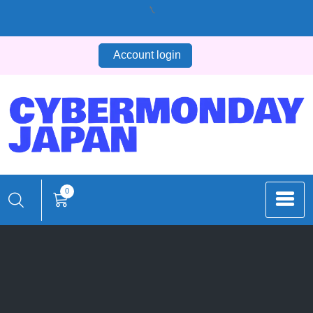
コ
ン
テ
Account login
ン
ツ
へ
ス
キ
ッ
プ
0