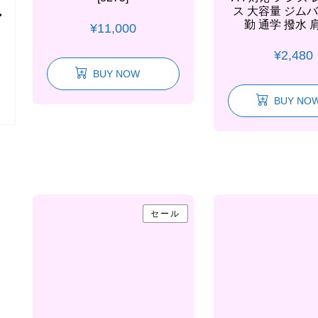
ス 大容量 ジムバ
ア
勤 通学 撥水 
¥
11,000
、
¥
2,480
BUY NOW
BUY NO
セール
セール