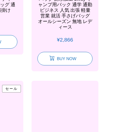
ッグ 通
ャンプ用バック 通学 通勤
肩掛け
ビジネス 人気 出張 軽量
営業 就活 手さげバッグ
オールシーズン 無地 レデ
ィース
¥
2,866
W
BUY NOW
セール
セール