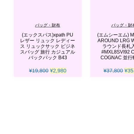
バッグ・財布
バッグ・財
(エックスパス)xpath PU
(エムシーエム) MC
レザー リュック レディー
AROUND LRG 
ス リュックサック ビジネ
ラウンド長札
スバッグ 旅行 カジュアル
#MXL8SVI92 
バックパック B43
COGNAC 並
元
現
元
¥
19,800
¥
2,980
¥
37,800
¥
35
の
在
の
価
の
価
BUY NOW
BUY NO
格
価
格
は
格
は
¥19,800
は
¥37
で
¥2,980
で