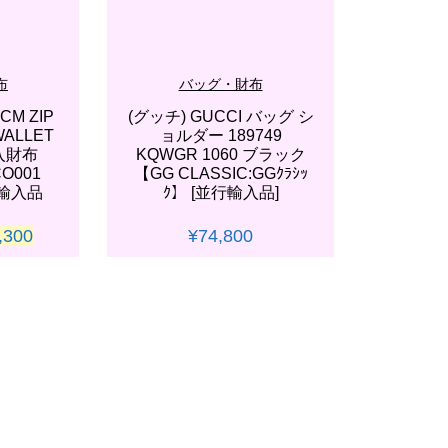
布
バッグ・財布
M ZIP
(グッチ) GUCCI バッグ シ
WALLET
ョルダー 189749
入財布
KQWGR 1060 ブラック
CO001
【GG CLASSIC:GGｸﾗｼｯ
行輸入品
ｸ】 [並行輸入品]
現
,300
¥
74,800
在
の
W
BUY NOW
価
格
,800
は
¥35,300