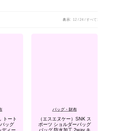
表示:
12
24
すべて:
布
バッグ・財布
隠し トート
（エスエヌケー）SNK ス
ズバッグ
ポーツ ショルダーバッグ
 レディー
バッグ 防水加工 2way キ